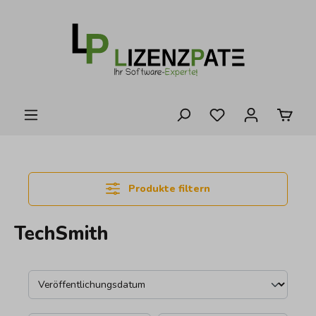
alt springen
Produkte filtern
TechSmith