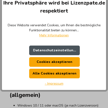
Ihre Privatsphäre wird bei Lizenzpate.de
4. Aktivierung
respektiert
Installieren Sie die Software, starten Sie sie und
geben Sie den Lizenzschlüssel ein, um die Software
Diese Website verwendet Cookies, um Ihnen die bestmögliche
freizuschalten.
Funktionalität bieten zu können...
Mehr Informationen
Tipp: Bewahren Sie Ihren Lizenzschlüssel gut auf. Für
Updates & Upgrades beachten Sie die Hinweise des
Herstellers.
Datenschutzeinstellungen
Ob Sie Schulungsvideos produzieren, Tutorials
Cookies akzeptieren
erstellen oder Bildschirminhalte aufnehmen möchten
– bei Lizenzpate finden Sie TechSmith-Produkte, die
Alle Cookies akzeptieren
ideal zu Ihren Anforderungen passen.
- Impressum
Systemanforderungen
(allgemein)
Windows 10 / 11 oder macOS (je nach Lizenzversion)