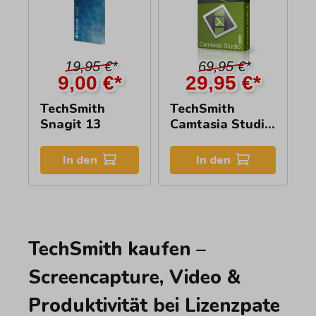
19,95 €*
69,95 €*
9,00 €*
29,95 €*
TechSmith
TechSmith
Snagit 13
Camtasia Studio
8
In den
In den
TechSmith kaufen –
Screencapture, Video &
Produktivität bei Lizenzpate