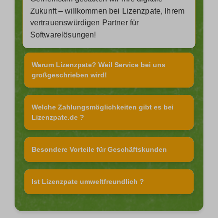
Zukunft – willkommen bei Lizenzpate, Ihrem
vertrauenswürdigen Partner für
Softwarelösungen!
Warum Lizenzpate? Weil Service bei uns
großgeschrieben wird!
Welche Zahlungsmöglichkeiten gibt es bei
Lizenzpate.de ?
Besondere Vorteile für Geschäftskunden
Ist Lizenzpate umweltfreundlich ?