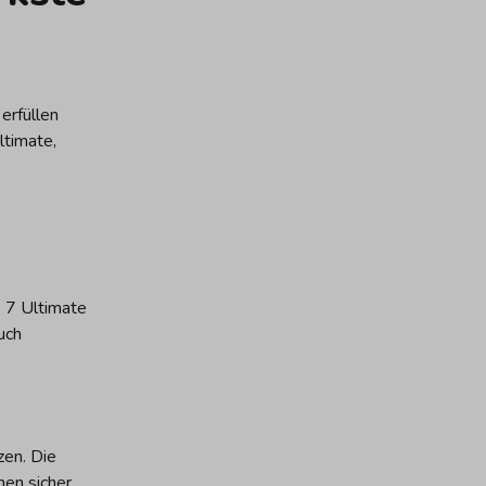
erfüllen
ltimate,
 7 Ultimate
uch
zen. Die
nen sicher