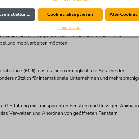
eln, um Ihre Daten vor unbefugtem Zugriff zu schützen. BitLocker
 USB-Sticks und externe Festplatten.
zeinstellungen
Cookies akzeptieren
Alle Cookies
- Impressum
l auf Ihren PC zugreifen. Dies ist besonders nützlich für
bel und mobil arbeiten möchten.
 Interface (MUI), das es Ihnen ermöglicht, die Sprache der
onders nützlich für internationale Unternehmen und mehrsprachig
le Gestaltung mit transparenten Fenstern und flüssigen Animatio
 das Verwalten und Anordnen von geöffneten Fenstern.