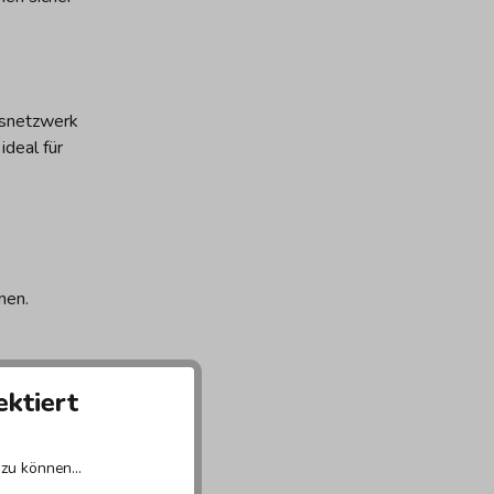
nsnetzwerk
deal für
e
nen.
ektiert
zu können...