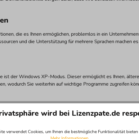
ten
ionen, die es Ihnen ermöglichen, problemlos in ein Unternehme
ssourcen und die Unterstützung für mehrere Sprachen machen es i
 ist der Windows XP-Modus. Dieser ermöglicht es Ihnen, älter
n, wodurch Sie weiterhin auf wichtige Programme zugreifen kön
ichtigen Funktionen im Detail
rivatsphäre wird bei Lizenzpate.de resp
te verwendet Cookies, um Ihnen die bestmögliche Funktionalität bieten 
Mehr Informationen