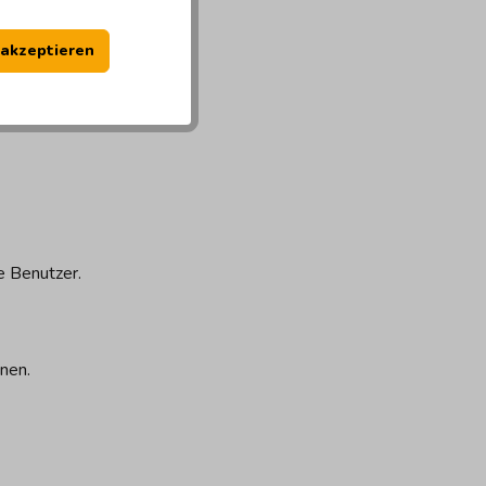
 To Go
 akzeptieren
e Benutzer.
nen.