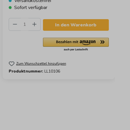
Versandkostenfrei
Sofort verfügbar
Produkt Anzahl: Gib den gewünschten 
In den Warenkorb
Zum Wunschzettel hinzufügen
Produktnummer:
LL10106