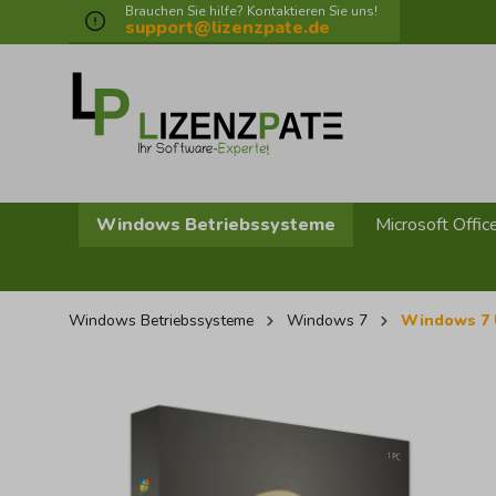
Brauchen Sie hilfe? Kontaktieren Sie uns!
springen
Zur Hauptnavigation springen
support@lizenzpate.de
Windows Betriebssysteme
Microsoft Offic
Windows Betriebssysteme
Windows 7
Windows 7 
Bildergalerie überspringen