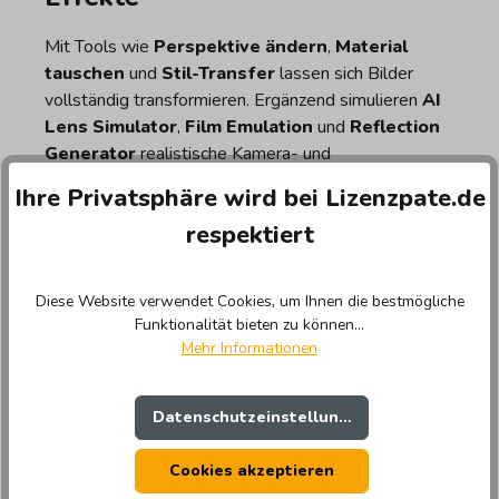
Mit Tools wie
Perspektive ändern
,
Material
tauschen
und
Stil-Transfer
lassen sich Bilder
vollständig transformieren. Ergänzend simulieren
AI
Lens Simulator
,
Film Emulation
und
Reflection
Generator
realistische Kamera- und
Materialeffekte.
Ihre Privatsphäre wird bei Lizenzpate.de
Professionelle Tools für präzise
respektiert
Bildbearbeitung
Diese Website verwendet Cookies, um Ihnen die bestmögliche
Für fortgeschrittene Anwender bietet Lumivo AI
Funktionalität bieten zu können...
professionelle Werkzeuge wie
Tonal Sculpting
,
Mehr Informationen
Chromatic Anpassung
und
Micro Detail
Optimierung
. Ergänzt wird dies durch Funktionen
Datenschutzeinstellungen
wie
Composition Advisor
und
Conversion
Optimizer
, die speziell für Marketing und
Cookies akzeptieren
Performance optimiert sind.