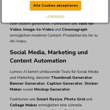
Video AI und animierte Inhalte
Alle Cookies akzeptieren
- Impressum
Mit
Lumivo Video AI
lassen sich Videos aus Text
oder Bildern generieren. Funktionen wie
Text-to-
Video
,
Image-to-Video
und
Cinemagraph
ermöglichen moderne Content-Produktion bis hin zu
4K-Video.
Social Media, Marketing und
Content Automation
Lumivo AI bietet umfassende Tools für Social Media
und Marketing, darunter
Thumbnail Generator
,
Banner Generator
,
Caption Generator
,
Sticker
Maker
sowie
Mockup Generator
.
Funktionen wie
Smart Resize
,
Photo Grid
und
Collage Maker
ermöglichen eine schnelle