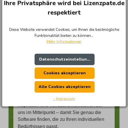
Ihre Privatsphäre wird bei Lizenzpate.de
respektiert
Wer ist Lizenzpate ?
Diese Website verwendet Cookies, um Ihnen die bestmögliche
Funktionalität bieten zu können...
Wir sind nicht nur ein Online-Shop – wir sind
Mehr Informationen
Ihre Experten für Softwarelösungen.
Unser leidenschaftliches Team kennt sich
bestens in der vielfältigen Welt der Software
Datenschutzeinstellungen
aus und steht Ihnen mit Rat und Tat zur
Seite.
Cookies akzeptieren
Bei uns erwarten Sie nicht nur hochwertige
Alle Cookies akzeptieren
Produkte, sondern ein Einkaufserlebnis, das
Ihre Erwartungen übertrifft. Einfachheit,
- Impressum
Inspiration und Verlässlichkeit stehen bei
uns im Mittelpunkt – damit Sie genau die
Software finden, die zu Ihren individuellen
Bedürfnissen passt.