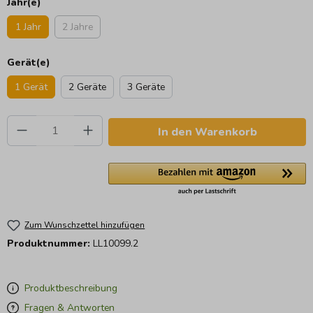
Jahr(e)
1 Jahr
2 Jahre
Gerät(e)
1 Gerät
2 Geräte
3 Geräte
Produkt Anzahl: Gib den gewünschten Wert e
In den Warenkorb
Zum Wunschzettel hinzufügen
Produktnummer:
LL10099.2
Produktbeschreibung
Fragen & Antworten