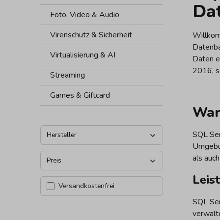
Da
Foto, Video & Audio
Virenschutz & Sicherheit
Willkom
Datenba
Virtualisierung & AI
Daten ef
2016, s
Streaming
Games & Giftcard
War
SQL Ser
Hersteller
Umgebun
als auch
Preis
Leis
Filter hinzufügen: Versandkostenfrei
Versandkostenfrei
SQL Serv
verwalt