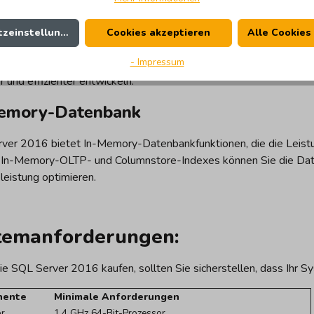
iterte Entwicklerwerkzeuge
zeinstellungen
Cookies akzeptieren
Alle Cookies
ver 2016 bietet erweiterte Entwicklerwerkzeuge, die die Erst
- Impressum
tern. Mit den neuen Funktionen für die Entwicklung und Bereitst
r und effizienter entwickeln.
emory-Datenbank
ver 2016 bietet In-Memory-Datenbankfunktionen, die die Leist
 In-Memory-OLTP- und Columnstore-Indexes können Sie die Dat
leistung optimieren.
temanforderungen:
ie SQL Server 2016 kaufen, sollten Sie sicherstellen, dass Ihr S
nente
Minimale Anforderungen
or
1,4 GHz 64-Bit-Prozessor