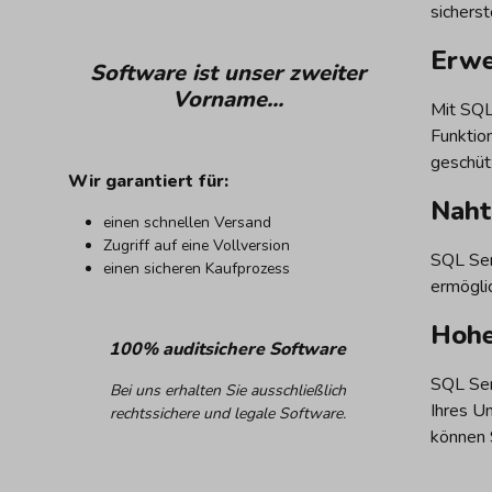
sichers
Erwe
Software ist unser zweiter
Vorname...
Mit SQL
Funktio
geschütz
Wir garantiert für:
Naht
einen schnellen Versand
Zugriff auf eine Vollversion
SQL Ser
einen sicheren Kaufprozess
ermögli
Hohe
100% auditsichere Software
SQL Ser
Bei uns erhalten Sie ausschließlich
Ihres U
rechtssichere und legale Software
.
können S