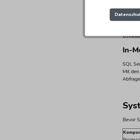
Erwe
Datenschut
SQL Ser
erleich
schnelle
In-M
SQL Ser
Mit den
Abfrage
Sys
Bevor S
Kompo
Prozess