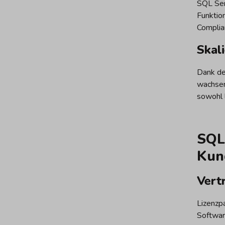
SQL Ser
Funktio
Complia
Skali
Dank de
wachsen
sowohl l
SQL
Kun
Vert
Lizenzpa
Softwar