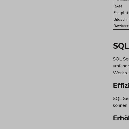
RAM
Festplat
Bildsch
Betrieb
SQL
SQL Ser
umfangr
Werkzeu
Effi
SQL Ser
können 
Erhö