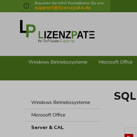
Brauchen Sie hilfe? Kontaktieren Sie uns!
springen
Zur Hauptnavigation springen
support@lizenzpate.de
Windows Betriebssysteme
Microsoft Office
SQL
Windows Betriebssysteme
Microsoft Office
Server & CAL