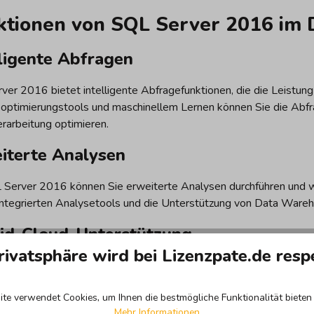
ktionen von SQL Server 2016 im D
lligente Abfragen
ver 2016 bietet intelligente Abfragefunktionen, die die Leistung
optimierungstools und maschinellem Lernen können Sie die Abfr
rarbeitung optimieren.
iterte Analysen
 Server 2016 können Sie erweiterte Analysen durchführen und we
 integrierten Analysetools und die Unterstützung von Data Ware
id-Cloud-Unterstützung
rivatsphäre wird bei Lizenzpate.de resp
ver 2016 unterstützt hybride Cloud-Umgebungen, sodass Sie Ihre
en können. Mit der Integration in Microsoft Azure können Sie Ihr
te verwendet Cookies, um Ihnen die bestmögliche Funktionalität bieten 
Mehr Informationen