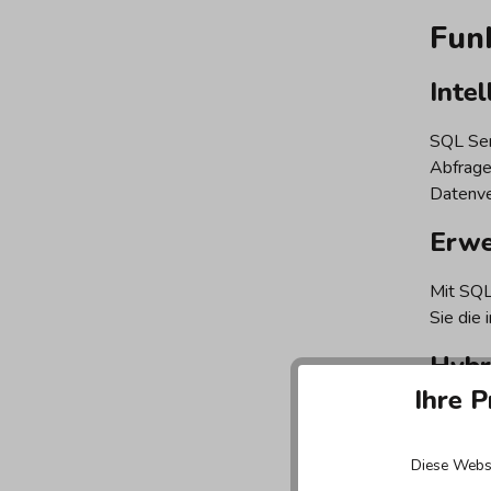
Fun
Inte
SQL Ser
Abfrage
Datenve
Erwe
Mit SQL
Sie die
Hybr
Ihre P
SQL Ser
verwalt
Diese Websi
nutzen.