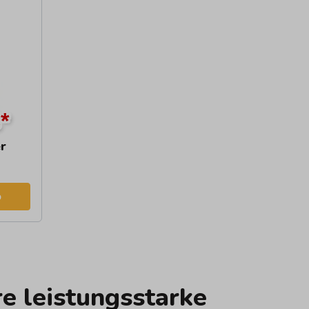
*
r
b
e leistungsstarke