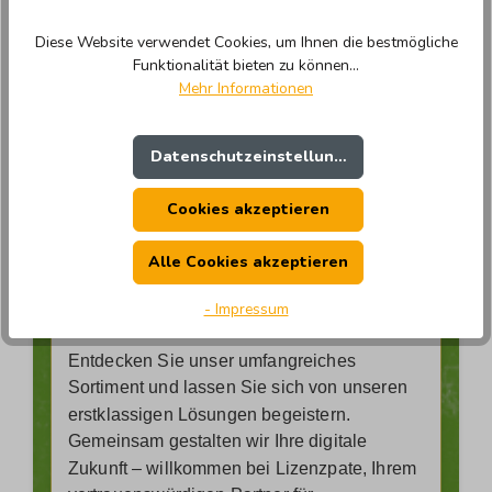
Unser leidenschaftliches Team kennt sich
bestens in der vielfältigen Welt der Software
Diese Website verwendet Cookies, um Ihnen die bestmögliche
aus und steht Ihnen mit Rat und Tat zur
Funktionalität bieten zu können...
Mehr Informationen
Seite.
Bei uns erwarten Sie nicht nur hochwertige
Datenschutzeinstellungen
Produkte, sondern ein Einkaufserlebnis, das
Ihre Erwartungen übertrifft. Einfachheit,
Cookies akzeptieren
Inspiration und Verlässlichkeit stehen bei
uns im Mittelpunkt – damit Sie genau die
Alle Cookies akzeptieren
Software finden, die zu Ihren individuellen
Bedürfnissen passt.
- Impressum
Entdecken Sie unser umfangreiches
Sortiment und lassen Sie sich von unseren
erstklassigen Lösungen begeistern.
Gemeinsam gestalten wir Ihre digitale
Zukunft – willkommen bei Lizenzpate, Ihrem