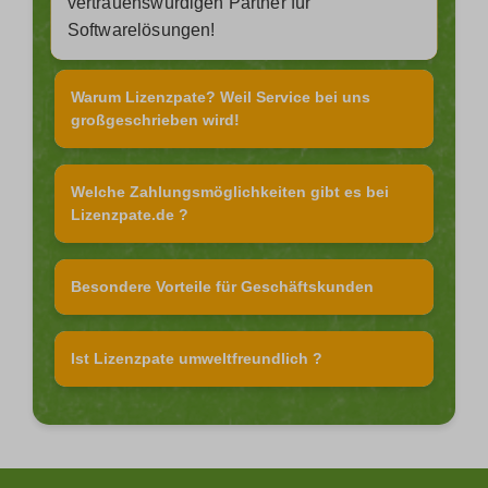
vertrauenswürdigen Partner für
Softwarelösungen!
Warum Lizenzpate? Weil Service bei uns
großgeschrieben wird!
Welche Zahlungsmöglichkeiten gibt es bei
Lizenzpate.de ?
Besondere Vorteile für Geschäftskunden
Ist Lizenzpate umweltfreundlich ?