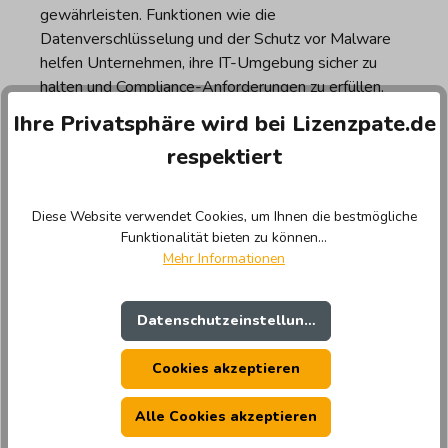
gewährleisten. Funktionen wie die
Datenverschlüsselung und der Schutz vor Malware
helfen Unternehmen, ihre IT-Umgebung sicher zu
halten und Compliance-Anforderungen zu erfüllen.
Ihre Privatsphäre wird bei Lizenzpate.de
Skalierbarkeit und Flexibilität
respektiert
Dank der hohen Skalierbarkeit und Flexibilität von
Excel können Unternehmen ihre IT-Infrastruktur an
Diese Website verwendet Cookies, um Ihnen die bestmögliche
ihre wachsenden Bedürfnisse anpassen. Mit der
Funktionalität bieten zu können...
Unterstützung von Cloud-Diensten und der
Mehr Informationen
Kompatibilität mit einer Vielzahl von
Geschäftsanwendungen können Unternehmen ihre
IT-Ressourcen effizient verwalten.
Datenschutzeinstellungen
Cookies akzeptieren
Excel kaufen bei Lizenzpate: Das
Alle Cookies akzeptieren
bieten wir unseren Kunden