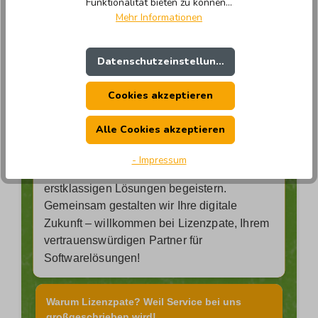
Funktionalität bieten zu können...
Bei uns erwarten Sie nicht nur hochwertige
Mehr Informationen
Produkte, sondern ein Einkaufserlebnis, das
Ihre Erwartungen übertrifft. Einfachheit,
Datenschutzeinstellungen
Inspiration und Verlässlichkeit stehen bei
uns im Mittelpunkt – damit Sie genau die
Cookies akzeptieren
Software finden, die zu Ihren individuellen
Bedürfnissen passt.
Alle Cookies akzeptieren
Entdecken Sie unser umfangreiches
- Impressum
Sortiment und lassen Sie sich von unseren
erstklassigen Lösungen begeistern.
Gemeinsam gestalten wir Ihre digitale
Zukunft – willkommen bei Lizenzpate, Ihrem
vertrauenswürdigen Partner für
Softwarelösungen!
Warum Lizenzpate? Weil Service bei uns
großgeschrieben wird!