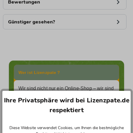
Bewertungen
Günstiger gesehen?
Wer ist Lizenzpate ?
Wir sind nicht nur ein Online-Shop – wir sind
Ihre Experten für Softwarelösungen.
Ihre Privatsphäre wird bei Lizenzpate.de
Unser leidenschaftliches Team kennt sich
respektiert
bestens in der vielfältigen Welt der Software
aus und steht Ihnen mit Rat und Tat zur
Seite.
Diese Website verwendet Cookies, um Ihnen die bestmögliche