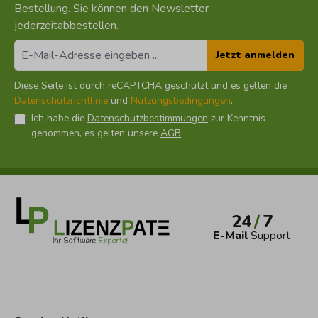
Bestellung. Sie können den Newsletter
jederzeitabbestellen.
Jetzt anmelden
Diese Seite ist durch reCAPTCHA geschützt und es gelten die
Datenschutzrichtlinie
und
Nutzungsbedingungen
.
Ich habe die
Datenschutzbestimmungen
zur Kenntnis
genommen, es gelten unsere
AGB
.
24
/
7
E-Mail
Support