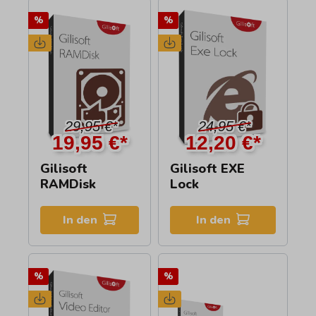
%
%
29,95 €*
24,95 €*
19,95 €*
12,20 €*
Gilisoft
Gilisoft EXE
RAMDisk
Lock
In den
In den
%
%