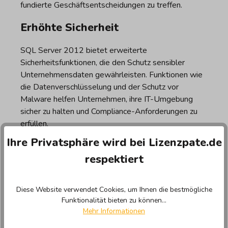
fundierte Geschäftsentscheidungen zu treffen.
Erhöhte Sicherheit
SQL Server 2012 bietet erweiterte
Sicherheitsfunktionen, die den Schutz sensibler
Unternehmensdaten gewährleisten. Funktionen wie
die Datenverschlüsselung und der Schutz vor
Malware helfen Unternehmen, ihre IT-Umgebung
sicher zu halten und Compliance-Anforderungen zu
erfüllen.
Ihre Privatsphäre wird bei Lizenzpate.de
Skalierbarkeit und Flexibilität
respektiert
Dank der hohen Skalierbarkeit und Flexibilität von
SQL Server 2012 können Unternehmen ihre IT-
Diese Website verwendet Cookies, um Ihnen die bestmögliche
Infrastruktur an ihre wachsenden Bedürfnisse
Funktionalität bieten zu können...
anpassen. Mit der Unterstützung von Cloud-
Mehr Informationen
Diensten und der Kompatibilität mit einer Vielzahl