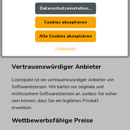
von Geschäftsanwendungen können Unternehmen
ihre IT-Ressourcen effizient verwalten.
Datenschutzeinstellungen
Cookies akzeptieren
SQL Server 2012 kaufen bei
Alle Cookies akzeptieren
Lizenzpate: Das bieten wir
- Impressum
unseren Kunden
Vertrauenswürdiger Anbieter
Lizenzpate ist ein vertrauenswürdiger Anbieter von
Softwarelizenzen. Wir bieten nur originale und
rechtssichere Softwarelizenzen an, sodass Sie sicher
sein können, dass Sie ein legitimes Produkt
erwerben.
Wettbewerbsfähige Preise