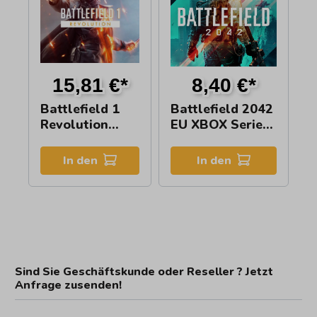
15,81 €*
8,40 €*
Battlefield 1
Battlefield 2042
Revolution
EU XBOX Series
Edition | XBOX
X|S CD Key
One Key
In den
In den
Sind Sie Geschäftskunde oder Reseller ? Jetzt
Anfrage zusenden!