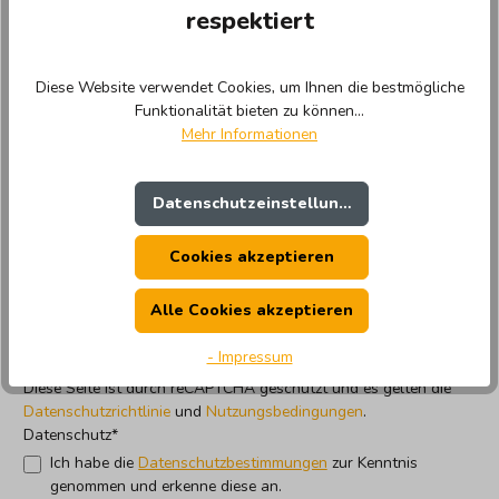
respektiert
Betreff*
Diese Website verwendet Cookies, um Ihnen die bestmögliche
Funktionalität bieten zu können...
Kommentar*
Mehr Informationen
Datenschutzeinstellungen
Cookies akzeptieren
Alle Cookies akzeptieren
Die mit einem Stern (*) markierten Felder sind Pflichtfelder.
- Impressum
Diese Seite ist durch reCAPTCHA geschützt und es gelten die
Datenschutzrichtlinie
und
Nutzungsbedingungen
.
Datenschutz*
Ich habe die
Datenschutzbestimmungen
zur Kenntnis
genommen und erkenne diese an.