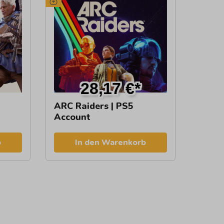
28,17 €*
ARC Raiders | PS5
Account
b
In den Warenkorb