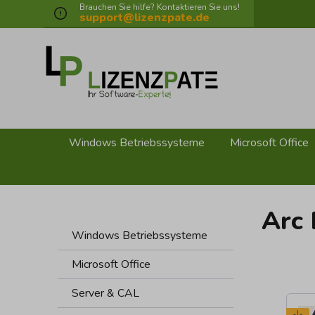
Brauchen Sie hilfe? Kontaktieren Sie uns!
springen
Zur Hauptnavigation springen
support@lizenzpate.de
Windows Betriebssysteme
Microsoft Office
Arc 
Windows Betriebssysteme
Microsoft Office
Server & CAL