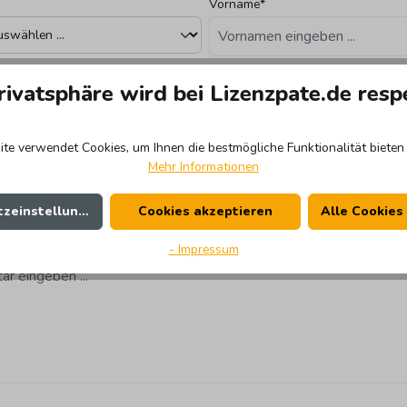
Vorname*
-Adresse*
Telefonn
rivatsphäre wird bei Lizenzpate.de resp
te verwendet Cookies, um Ihnen die bestmögliche Funktionalität bieten 
Mehr Informationen
zeinstellungen
Cookies akzeptieren
Alle Cookies
*
- Impressum