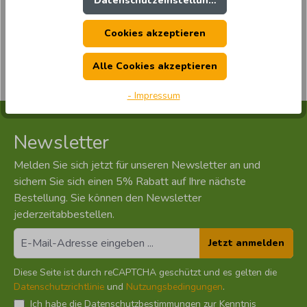
Datenschutzeinstellungen
Datenschutzrichtlinie
und
Nutzungsbedingungen
.
Datenschutz*
Cookies akzeptieren
Ich habe die
Datenschutzbestimmungen
zur Kenntnis
genommen und erkenne diese an.
Alle Cookies akzeptieren
Abschicken
- Impressum
Newsletter
Melden Sie sich jetzt für unseren Newsletter an und
sichern Sie sich einen 5% Rabatt auf Ihre nächste
Bestellung. Sie können den Newsletter
jederzeitabbestellen.
Jetzt anmelden
Diese Seite ist durch reCAPTCHA geschützt und es gelten die
Datenschutzrichtlinie
und
Nutzungsbedingungen
.
Ich habe die
Datenschutzbestimmungen
zur Kenntnis