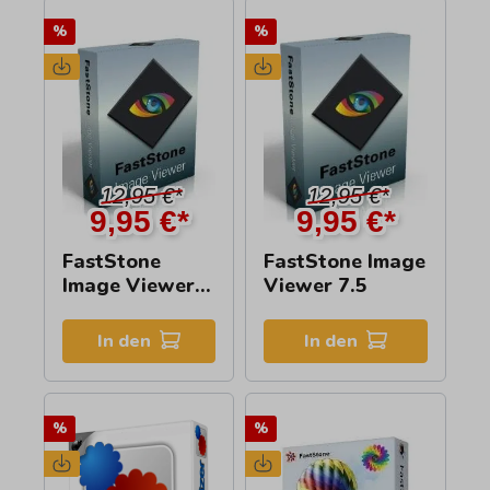
%
%
12,95 €*
12,95 €*
9,95 €*
9,95 €*
FastStone
FastStone Image
Image Viewer
Viewer 7.5
7.5
In den
In den
%
%