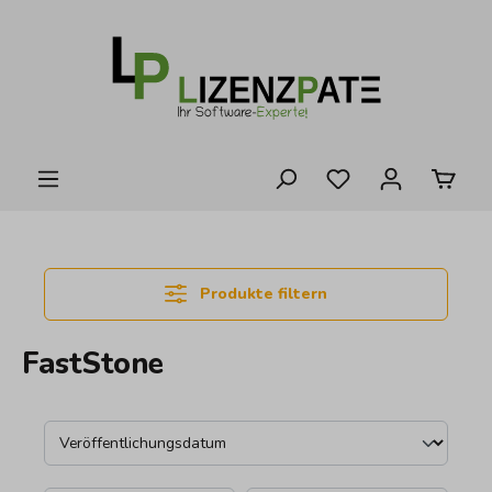
alt springen
Produkte filtern
FastStone