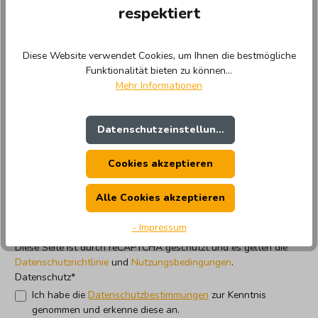
respektiert
Betreff*
Diese Website verwendet Cookies, um Ihnen die bestmögliche
Funktionalität bieten zu können...
Kommentar*
Mehr Informationen
Datenschutzeinstellungen
Cookies akzeptieren
Alle Cookies akzeptieren
Die mit einem Stern (*) markierten Felder sind Pflichtfelder.
- Impressum
Diese Seite ist durch reCAPTCHA geschützt und es gelten die
Datenschutzrichtlinie
und
Nutzungsbedingungen
.
Datenschutz*
Ich habe die
Datenschutzbestimmungen
zur Kenntnis
genommen und erkenne diese an.