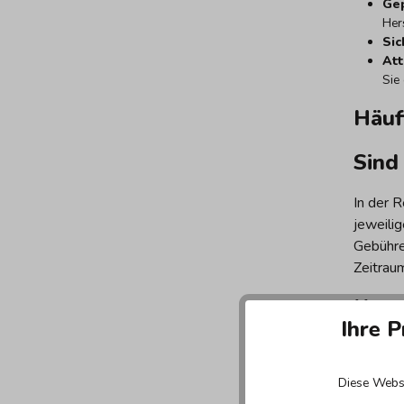
Gep
Hers
Si
Att
Sie
Häuf
Sind
In der 
jeweili
Gebühre
Zeitraum
Kann
Ihre P
Die Sta
Softwar
Diese Websi
Unterne