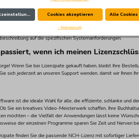
NCH Software mit Windows 11 kompatib
zeinstellungen
Cookies akzeptieren
Alle Cookies
 aktuellen Versionen der NCH-Produkte sind vollständig für Win
- Impressum
t. Auch für macOS-Nutzer stehen viele der beliebten Tools zur Ve
beschreibung auf die spezifischen Systemanforderungen.
passiert, wenn ich meinen Lizenzschlüss
orge! Wenn Sie bei Lizenzpate gekauft haben, bleibt Ihre Bestel
Sie sich jederzeit an unseren Support wenden, damit wir Ihnen Ih
ware ist die ideale Wahl für alle, die effiziente, schlanke und d
Ob Sie ein kreatives Video-Meisterwerk schaffen, Ihre Buchhaltun
ten möchten – die Vielfalt der Anwendungen lässt keine Wünsche o
nsweise der einzelnen Programme sparen Sie Zeit und Nerven bei
enzpate finden Sie die passende NCH-Lizenz mit sofortiger Liefe