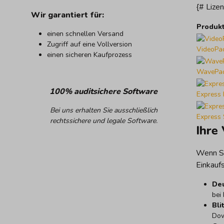
{# Lize
Wir garantiert für:
Produk
einen schnellen Versand
Zugriff auf eine Vollversion
VideoPad
einen sicheren Kaufprozess
WavePad
100% auditsichere Software
Express 
Bei uns erhalten Sie ausschließlich
Express 
rechtssichere und legale Software
.
Ihre 
Wenn Si
Einkaufs
Deu
bei
Bli
Dow