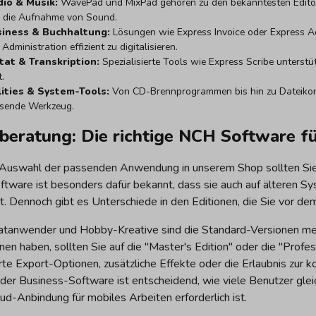
io & Musik:
WavePad und MixPad gehören zu den bekanntesten Editor
 die Aufnahme von Sound.
iness & Buchhaltung:
Lösungen wie Express Invoice oder Express A
 Administration effizient zu digitalisieren.
tat & Transkription:
Spezialisierte Tools wie Express Scribe unterst
.
lities & System-Tools:
Von CD-Brennprogrammen bis hin zu Dateikonv
sende Werkzeug.
beratung: Die richtige NCH Software fü
 Auswahl der passenden Anwendung in unserem Shop sollten Sie z
tware ist besonders dafür bekannt, dass sie auch auf älteren S
t. Dennoch gibt es Unterschiede in den Editionen, die Sie vor dem
vatanwender und Hobby-Kreative sind die Standard-Versionen mei
en haben, sollten Sie auf die "Master's Edition" oder die "Profe
te Export-Optionen, zusätzliche Effekte oder die Erlaubnis zur k
 der Business-Software ist entscheidend, wie viele Benutzer glei
ud-Anbindung für mobiles Arbeiten erforderlich ist.