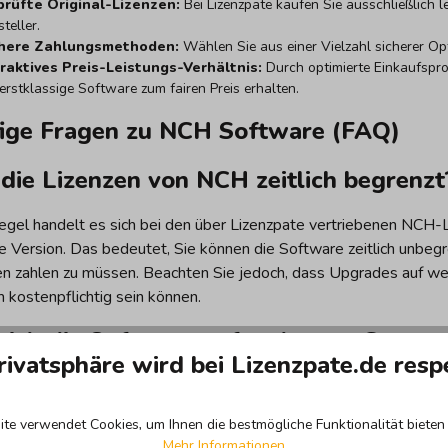
rüfte Original-Lizenzen:
Bei Lizenzpate kaufen Sie ausschließlich l
teller.
chere Zahlungsmethoden:
Wählen Sie aus einer Vielzahl sicherer Op
raktives Preis-Leistungs-Verhältnis:
Durch optimierte Einkaufsproz
 erstklassige Software zum fairen Preis erhalten.
ige Fragen zu NCH Software (FAQ)
 die Lizenzen von NCH zeitlich begrenzt
Regel handelt es sich bei den über Lizenzpate vertriebenen NCH-L
ge Version. Das bedeutet, Sie können die Software zeitlich unbe
n zahlen zu müssen. Beachten Sie jedoch, dass Upgrades auf we
 kostenpflichtig sein können.
 ich die Software auf mehreren Compute
rivatsphäre wird bei Lizenzpate.de resp
ndard-Lizenz von NCH ist normalerweise für die Installation auf
e auf einem neuen PC nutzen möchten, müssen Sie diese auf dem a
te verwendet Cookies, um Ihnen die bestmögliche Funktionalität bieten 
hmen bieten wir auf Anfrage auch Volumenlizenzen an.
Mehr Informationen