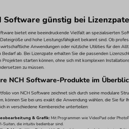
 Software günstig bei Lizenzpat
ware bietet eine beeindruckende Vielfalt an spezialisierten Soft
 Dateigröße und hohe Leistungsfähigkeit bekannt sind. Ob profes
swirtschaftliche Anwendungen oder nützliche Utilities für den 
n Bedarf ab. Bei Lizenzpate erhalten Sie die passenden Lizenzschlü
en Projekten starten können, ohne sich mit komplexen Installati
ndersetzen zu müssen.
re NCH Software-Produkte im Überbli
folio von NCH Software zeichnet sich durch seine modulare Strukt
n, können Sie bei uns exakt die Anwendung wählen, die Sie für I
ich in verschiedene Kernbereiche unterteilen:
eobearbeitung & Grafik:
Mit Programmen wie VideoPad oder PhotoPad
i-Suiten, die intuitiv bedienbar sind.