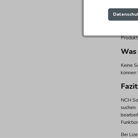
Ist 
Datenschut
Ja, die
optimier
Produkt
Was 
Keine S
können 
Fazit
NCH Soft
suchen. 
bearbei
Funktio
Bei Liz