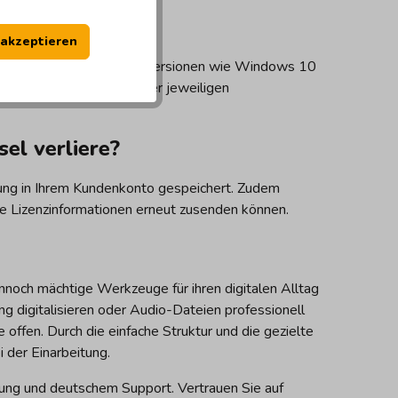
el?
 akzeptieren
dows 11 sowie für ältere Versionen wie Windows 10
rfügung. Achten Sie in der jeweiligen
el verliere?
lung in Ihrem Kundenkonto gespeichert. Zudem
re Lizenzinformationen erneut zusenden können.
ennoch mächtige Werkzeuge für ihren digitalen Alltag
g digitalisieren oder Audio-Dateien professionell
ffen. Durch die einfache Struktur und die gezielte
 der Einarbeitung.
rung und deutschem Support. Vertrauen Sie auf