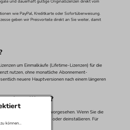
egale und dauerhaft gültige Originallizenzen direkt vom
tionen wie PayPal, Kreditkarte oder Sofortüberweisung.
esse geben wir Preisvorteile direkt an Sie weiter, damit
?
izenzen um Einmalkäufe (Lifetime-Lizenzen) für die
grenzt nutzen, ohne monatliche Abonnement-
sentlich neuere Hauptversionen nach einem längeren
rn installieren?
ektiert
 einem einzelnen Computer vorgesehen. Wenn Sie die
lten Gerät deaktivieren oder deinstallieren. Für
zu können...