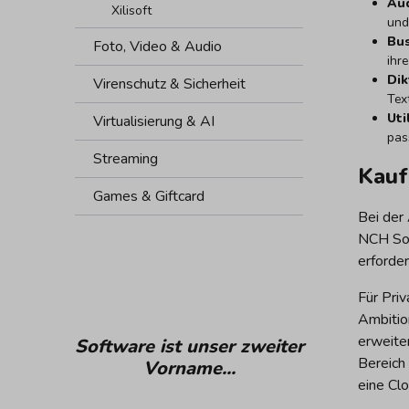
Aud
Xilisoft
und
Bus
Foto, Video & Audio
ihre
Dik
Virenschutz & Sicherheit
Text
Uti
Virtualisierung & AI
pas
Streaming
Kauf
Games & Giftcard
Bei der
NCH Sof
erforder
Für Pri
Ambition
erweiter
Software ist unser zweiter
Bereich
Vorname...
eine Clo