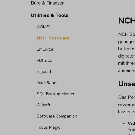
Büro & Finanzen
Utilities & Tools
NCH
AOMEI
NCH Soft
NCH: Software
geringe
betrieb
EmEditor
digitale
PDFZilla
mit Ihr
auseina
Bigasoft
Unse
PixelPlanet
SQL Backup Master
Das Port
erwerbe
Gilisoft
lassen s
Software Companion
Vid
Focus Magic
Prof