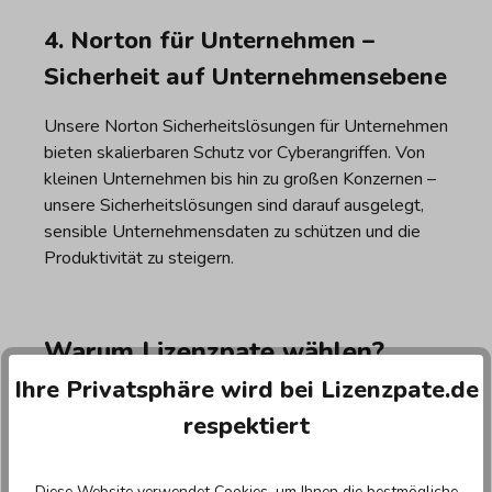
4. Norton für Unternehmen –
Sicherheit auf Unternehmensebene
Unsere Norton Sicherheitslösungen für Unternehmen
bieten skalierbaren Schutz vor Cyberangriffen. Von
kleinen Unternehmen bis hin zu großen Konzernen –
unsere Sicherheitslösungen sind darauf ausgelegt,
sensible Unternehmensdaten zu schützen und die
Produktivität zu steigern.
Warum Lizenzpate wählen?
Ihre Privatsphäre wird bei Lizenzpate.de
Vertrauenswürdige Quelle: Als autorisierter Partner
respektiert
von Norton bieten wir Ihnen garantiert authentische
Produkte.
Kundensupport: Unser engagiertes Support-Team
steht Ihnen bei Fragen und Problemen zur Seite.
Diese Website verwendet Cookies, um Ihnen die bestmögliche