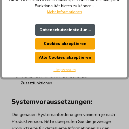
Aktualisierte Lösungen: Wir halten unsere Produkte
Funktionalität bieten zu können...
stets auf dem neuesten Stand, um gegen die
Mehr Informationen
aktuellsten Bedrohungen zu schützen.
Datenschutzeinstellungen
Zusammenfassung der
Cookies akzeptieren
Anwendungen:
Alle Cookies akzeptieren
Norton Antivirus: Schutz vor Malware und Viren
Norton Internet Security: Sicheres Surfen und
- Impressum
Identitätsschutz
Norton 360: Umfassender Schutz mit
Zusatzfunktionen
Systemvoraussetzungen:
Die genauen Systemanforderungen variieren je nach
Produktversion. Bitte überprüfen Sie die jeweilige
Produktseite für detaillierte Informationen zu den