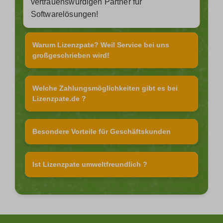
vertrauenswürdigen Partner für
Softwarelösungen!
Warum Lizenzpate? Weil Service bei uns
großgeschrieben wird!
Welche Zahlungsmöglichkeiten gibt es bei
Lizenzpate.de ?
Besondere Vorteile für Geschäftskunden
Ist Lizenzpate umweltfreundlich ?