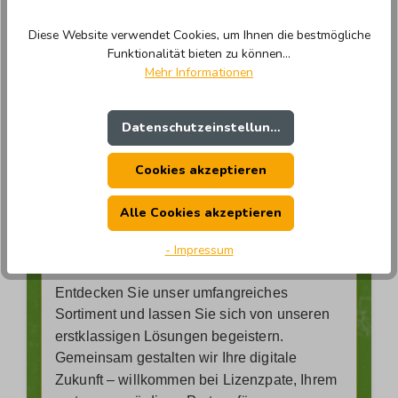
Unser leidenschaftliches Team kennt sich
bestens in der vielfältigen Welt der Software
Diese Website verwendet Cookies, um Ihnen die bestmögliche
Funktionalität bieten zu können...
aus und steht Ihnen mit Rat und Tat zur
Mehr Informationen
Seite.
Bei uns erwarten Sie nicht nur hochwertige
Datenschutzeinstellungen
Produkte, sondern ein Einkaufserlebnis, das
Ihre Erwartungen übertrifft. Einfachheit,
Cookies akzeptieren
Inspiration und Verlässlichkeit stehen bei
uns im Mittelpunkt – damit Sie genau die
Alle Cookies akzeptieren
Software finden, die zu Ihren individuellen
Bedürfnissen passt.
- Impressum
Entdecken Sie unser umfangreiches
Sortiment und lassen Sie sich von unseren
erstklassigen Lösungen begeistern.
Gemeinsam gestalten wir Ihre digitale
Zukunft – willkommen bei Lizenzpate, Ihrem