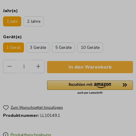
Jahr(e)
1 Jahr
2 Jahre
Gerät(e)
1 Gerät
3 Geräte
5 Geräte
10 Geräte
Produkt Anzahl: Gib den gewünschten Wert e
In den Warenkorb
Zum Wunschzettel hinzufügen
Produktnummer:
LL10149.1
Produktbeschreibung