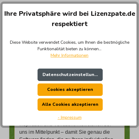
Ihre Privatsphäre wird bei Lizenzpate.de
respektiert
Wer ist Lizenzpate ?
Diese Website verwendet Cookies, um Ihnen die bestmögliche
Wir sind nicht nur ein Online-Shop – wir sind
Funktionalität bieten zu können...
Mehr Informationen
Ihre Experten für Softwarelösungen.
Unser leidenschaftliches Team kennt sich
bestens in der vielfältigen Welt der Software
Datenschutzeinstellungen
aus und steht Ihnen mit Rat und Tat zur
Seite.
Cookies akzeptieren
Bei uns erwarten Sie nicht nur hochwertige
Alle Cookies akzeptieren
Produkte, sondern ein Einkaufserlebnis, das
Ihre Erwartungen übertrifft. Einfachheit,
- Impressum
Inspiration und Verlässlichkeit stehen bei
uns im Mittelpunkt – damit Sie genau die